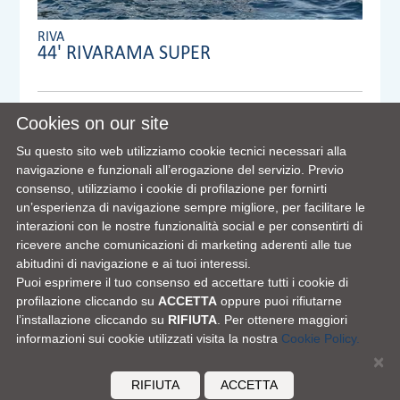
RIVA
44' RIVARAMA SUPER
Anno:
2014
Cookies on our site
Visibile a/in:
Su questo sito web utilizziamo cookie tecnici necessari alla
Dealer:
VENTURA UK LIMITED
navigazione e funzionali all’erogazione del servizio. Previo
consenso, utilizziamo i cookie di profilazione per fornirti
un’esperienza di navigazione sempre migliore, per facilitare le
interazioni con le nostre funzionalità social e per consentirti di
VIEW FULL DETAILS
ricevere anche comunicazioni di marketing aderenti alle tue
abitudini di navigazione e ai tuoi interessi.
Puoi esprimere il tuo consenso ed accettare tutti i cookie di
profilazione cliccando su
ACCETTA
oppure puoi rifiutarne
l’installazione cliccando su
RIFIUTA
. Per ottenere maggiori
informazioni sui cookie utilizzati visita la nostra
Cookie Policy.
×
FERRETTI GROUP HOME PAGE
|
LA NOSTRA FILOSOFIA
|
CONTATTI
|
DISCLAIMER
|
COOKIES
RIFIUTA
ACCETTA