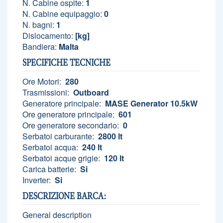
N. Cabine ospite:
1
N. Cabine equipaggio:
0
N. bagni:
1
Dislocamento:
[kg]
Bandiera:
Malta
SPECIFICHE TECNICHE
Ore Motori:
280
Trasmissioni:
Outboard
Generatore principale:
MASE Generator 10.5kW
Ore generatore principale:
601
Ore generatore secondario:
0
Serbatoi carburante:
2800 lt
Serbatoi acqua:
240 lt
Serbatoi acque grigie:
120 lt
Carica batterie:
Si
Inverter:
Si
DESCRIZIONE BARCA:
General description