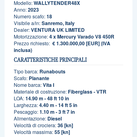
Modello:
WALLYTENDER48X
Anno:
2023
Numero scafo:
18
Visibile a/in:
Sanremo, Italy
Dealer:
VENTURA UK LIMITED
Motorizzazione:
4 x Mercury Varado V8 450R
Prezzo richiesto:
€ 1.300.000,00 [EUR] (IVA
inclusa)
CARATTERISTICHE PRINCIPALI
Tipo barca:
Runabouts
Scafo:
Planante
Nome barca:
Vita I
Materiale di costruzione:
Fiberglass - VTR
LOA:
14.90 m - 48 ft 10 in
Larghezza:
4.40 m - 14 ft 5 in
Pescaggio:
1.10 m - 3 ft 7 in
Alimentazione:
Diesel
Velocità di crociera:
36 [kn]
Velocità massima:
55 [kn]