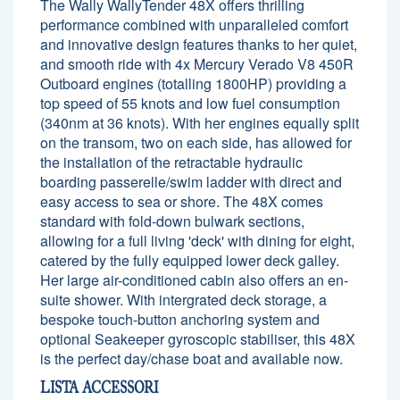
The Wally WallyTender 48X offers thrilling
performance combined with unparalleled comfort
and innovative design features thanks to her quiet,
and smooth ride with 4x Mercury Verado V8 450R
Outboard engines (totalling 1800HP) providing a
top speed of 55 knots and low fuel consumption
(340nm at 36 knots). With her engines equally split
on the transom, two on each side, has allowed for
the installation of the retractable hydraulic
boarding passerelle/swim ladder with direct and
easy access to sea or shore. The 48X comes
standard with fold-down bulwark sections,
allowing for a full living 'deck' with dining for eight,
catered by the fully equipped lower deck galley.
Her large air-conditioned cabin also offers an en-
suite shower. With intergrated deck storage, a
bespoke touch-button anchoring system and
optional Seakeeper gyroscopic stabiliser, this 48X
is the perfect day/chase boat and available now.
LISTA ACCESSORI