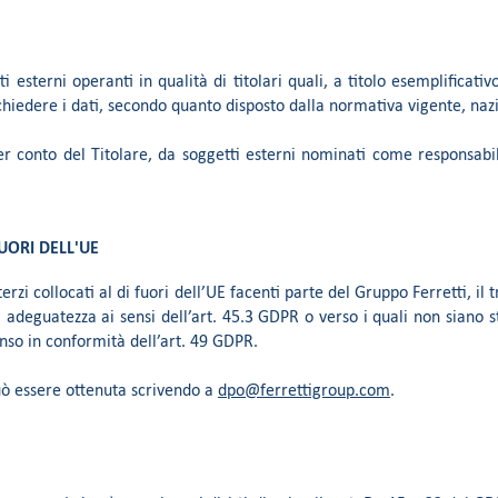
i esterni operanti in qualità di titolari quali, a titolo esemplificativ
richiedere i dati, secondo quanto disposto dalla normativa vigente, n
 per conto del Titolare, da soggetti esterni nominati come responsab
UORI DELL'UE
 terzi collocati al di fuori dell’UE facenti parte del Gruppo Ferretti, 
i adeguatezza ai sensi dell’art. 45.3 GDPR o verso i quali non siano 
enso in conformità dell’art. 49 GDPR.
può essere ottenuta scrivendo a
dpo@ferrettigroup.com
.