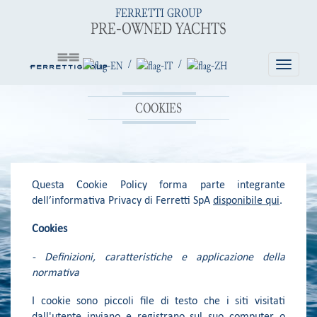
FERRETTI GROUP
PRE-OWNED YACHTS
/
/
Toggle
navigatio
COOKIES
Questa Cookie Policy forma parte integrante
dell’informativa Privacy di Ferretti SpA
disponibile qui
.
Cookies
- Definizioni, caratteristiche e applicazione della
normativa
I cookie sono piccoli file di testo che i siti visitati
dall'utente inviano e registrano sul suo computer o