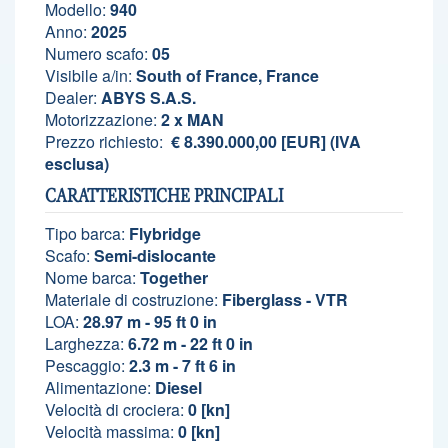
Modello:
940
Anno:
2025
Numero scafo:
05
Visibile a/in:
South of France, France
Dealer:
ABYS S.A.S.
Motorizzazione:
2 x MAN
Prezzo richiesto:
€ 8.390.000,00 [EUR] (IVA
esclusa)
CARATTERISTICHE PRINCIPALI
Tipo barca:
Flybridge
Scafo:
Semi-dislocante
Nome barca:
Together
Materiale di costruzione:
Fiberglass - VTR
LOA:
28.97 m - 95 ft 0 in
Larghezza:
6.72 m - 22 ft 0 in
Pescaggio:
2.3 m - 7 ft 6 in
Alimentazione:
Diesel
Velocità di crociera:
0 [kn]
Velocità massima:
0 [kn]