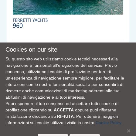
FERRETTI YACHTS
960
Anno:
2017
Cookies on our site
Visibile a/in:
Su questo sito web utilizziamo cookie tecnici necessari alla
Dealer:
MENNYACHT
navigazione e funzionali all’erogazione del servizio. Previo
consenso, utilizziamo i cookie di profilazione per fornirti
un’esperienza di navigazione sempre migliore, per facilitare le
interazioni con le nostre funzionalità social e per consentirti di
VIEW FULL DETAILS
ricevere anche comunicazioni di marketing aderenti alle tue
abitudini di navigazione e ai tuoi interessi.
Puoi esprimere il tuo consenso ed accettare tutti i cookie di
profilazione cliccando su
ACCETTA
oppure puoi rifiutarne
l’installazione cliccando su
RIFIUTA
. Per ottenere maggiori
informazioni sui cookie utilizzati visita la nostra
Cookie Policy.
×
FERRETTI GROUP HOME PAGE
|
LA NOSTRA FILOSOFIA
|
CONTATTI
|