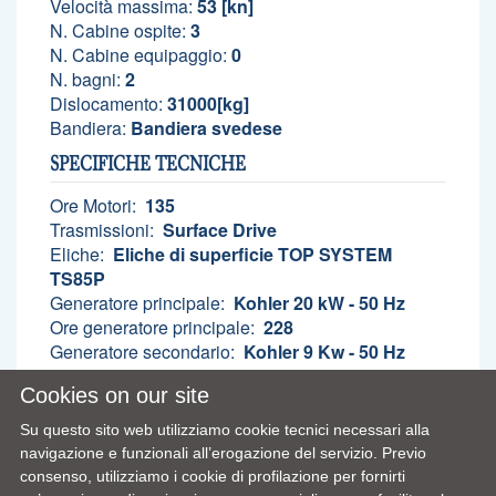
Velocità massima:
53 [kn]
N. Cabine ospite:
3
N. Cabine equipaggio:
0
N. bagni:
2
Dislocamento:
31000[kg]
Bandiera:
Bandiera svedese
SPECIFICHE TECNICHE
Ore Motori:
135
Trasmissioni:
Surface Drive
Eliche:
Eliche di superficie TOP SYSTEM
TS85P
Generatore principale:
Kohler 20 kW - 50 Hz
Ore generatore principale:
228
Generatore secondario:
Kohler 9 Kw - 50 Hz
Ore generatore secondario:
48
Cookies on our site
Serbatoi carburante:
5500 lt
Serbatoi acqua:
500 lt
Su questo sito web utilizziamo cookie tecnici necessari alla
navigazione e funzionali all’erogazione del servizio. Previo
LISTA ACCESSORI
consenso, utilizziamo i cookie di profilazione per fornirti