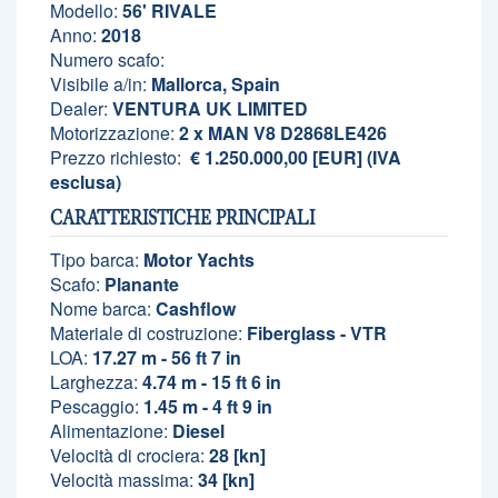
Modello:
56' RIVALE
Anno:
2018
Numero scafo:
Visibile a/in:
Mallorca, Spain
Dealer:
VENTURA UK LIMITED
Motorizzazione:
2 x MAN V8 D2868LE426
Prezzo richiesto:
€ 1.250.000,00 [EUR] (IVA
esclusa)
CARATTERISTICHE PRINCIPALI
Tipo barca:
Motor Yachts
Scafo:
Planante
Nome barca:
Cashflow
Materiale di costruzione:
Fiberglass - VTR
LOA:
17.27 m - 56 ft 7 in
Larghezza:
4.74 m - 15 ft 6 in
Pescaggio:
1.45 m - 4 ft 9 in
Alimentazione:
Diesel
Velocità di crociera:
28 [kn]
Velocità massima:
34 [kn]