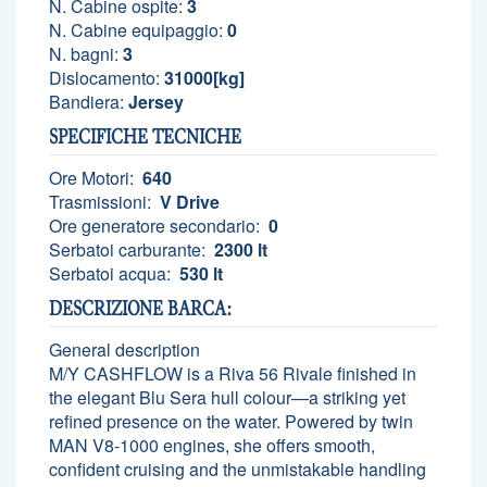
N. Cabine ospite:
3
N. Cabine equipaggio:
0
N. bagni:
3
Dislocamento:
31000[kg]
Bandiera:
Jersey
SPECIFICHE TECNICHE
Ore Motori:
640
Trasmissioni:
V Drive
Ore generatore secondario:
0
Serbatoi carburante:
2300 lt
Serbatoi acqua:
530 lt
DESCRIZIONE BARCA:
General description
M/Y CASHFLOW is a Riva 56 Rivale finished in
the elegant Blu Sera hull colour—a striking yet
refined presence on the water. Powered by twin
MAN V8-1000 engines, she offers smooth,
confident cruising and the unmistakable handling