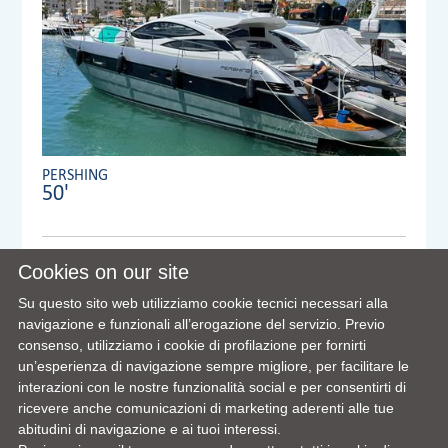
PERSHING
50'
Anno:
2007
Cookies on our site
Visibile a/in:
Su questo sito web utilizziamo cookie tecnici necessari alla
Dealer:
VENTURA YACHTS S.L. MAIN OFFICE
navigazione e funzionali all’erogazione del servizio. Previo
consenso, utilizziamo i cookie di profilazione per fornirti
un’esperienza di navigazione sempre migliore, per facilitare le
interazioni con le nostre funzionalità social e per consentirti di
VIEW FULL DETAILS
ricevere anche comunicazioni di marketing aderenti alle tue
abitudini di navigazione e ai tuoi interessi.